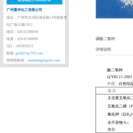
广州重华化工有限公司
地址：广州市天河区海安路13号财富世
纪广场A2栋1912
电话：020-82308936
磷酸二氢钾
传真：020-82308890
QQ：1465859215
详情说明
邮箱:
gzch@vip.163.com
营销部邮箱：
marketing@gzchc.com
酸二氢钾
Q/YKL11-2002
外观：
白色结
项
目
主含量五氧化
五氧化二磷（
P
氯化钾（以
K
2
水不容物％
≤
水分