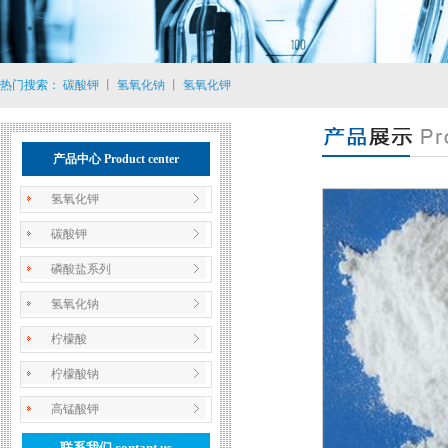
热门搜索：
碳酸钾
丨
氢氧化钠
丨
氢氧化钾
产品中心 Product center
氢氧化钾
碳酸钾
磷酸盐系列
氢氧化钠
柠檬酸
柠檬酸钠
高锰酸钾
联系我们 contant us