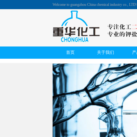
Welcome to guangzhou China chemical industry co., LTD
首页
关于我们
产