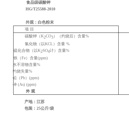
食品级碳酸钾
HG/T25588-2010
外观：白色粉末
项 目
碳酸钾（
K
CO
）（灼烧后）含量
%
2
3
氯化物（以
KCL
）含量
%
硫化合物（以
K
SO
计）含量
%
2
4
铁（
Fe
）含量
(ppm)
水不溶物含量
%
灼烧失量
%
铅（
Pb
）
(ppm)
砷
(As) (ppm)
外 观
产地：江苏
包装：
25
公斤
/
袋