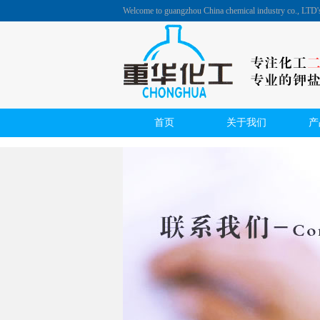
Welcome to guangzhou China chemical industry co., LTD
首页
关于我们
产